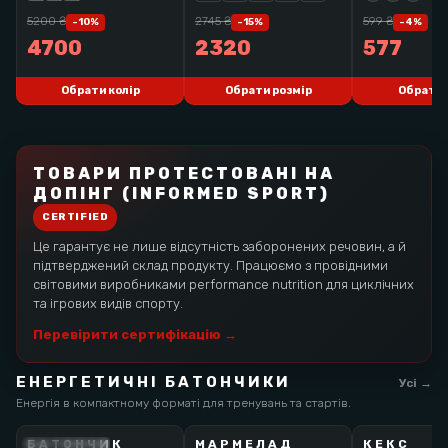
BAG
5200
₴
2745
₴
599
₴
-
10
%
-
15
%
-
4
%
4700
2320
577
Обрати колір
Обрати розмір
Обрати 
ТОВАРИ ПРОТЕСТОВАНІ НА
ДОПІНГ (INFORMED SPORT)
CERTIFIED
Це гарантує не лише відсутність заборонених речовин, а й
підтверджений склад продукту. Працюємо з провідними
світовими виробниками performance nutrition для циклічних
та ігрових видів спорту.
Перевірити сертифікацію →
ЕНЕРГЕТИЧНІ БАТОНЧИКИ
Усі →
Енергія в компактному форматі для тренувань та стартів.
БАТОНЧИК
МАРМЕЛАД
КЕКС
SCIENCE IN SPORT
6D
6D