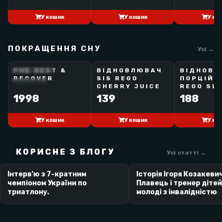
У кошик
У кошик
У ко
ПОКРАЩЕННЯ СНУ
Усі →
PHD REST &
ВІДНОВЛЮВАЧ
ВІДНОВЛ
SCIENCE IN SPORT
SCIENCE IN SPORT
SCIENCE IN SPORT
RECOVER
SIS REGO
ПОРЦІЙН
BEST SELLER
BEST SELLER
CHERRY JUICE
REGO SLE
Г
1998
139
188
У кошик
У кошик
У ко
КОРИСНЕ З БЛОГУ
Усі статті →
Інтерв'ю з 7-кратним
Історія Ігоря Козакеви
чемпіоном України по
Плавець і тренер дітей
триатлону.
молоді з інвалідністю