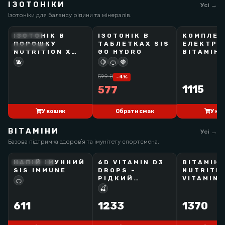
ІЗОТОНІКИ
Усі →
Ізотоніки для балансу рідини та мінералів.
ІЗОТОНІК В
ІЗОТOНІК В
КОМПЛЕК
NUTRITIONX
SCIENCE IN SPORT
SCIENT
ПОРОШКУ
ТАБЛЕТКАХ SIS
ЕЛЕКТРОЛ
ЗАКІНЧУЄТЬСЯ
BEST SELLER
BEST SELLER
NUTRITION X
GO HYDRO
ВІТАМІНІ
HYDRA 10, 500
КАПСУЛА
🫐
🍋
🍊
🍓
Г
599
₴
-
4
%
1115
577
У кошик
У ко
Обрати смак
ВІТАМІНИ
Усі →
Базова підтримка здоровʼя та імунітету спортсмена.
НАПІЙ ІМУННИЙ
6D VITAMIN D3
ВІТАМІН
SCIENCE IN SPORT
6D
NUTRITIONX
SIS IMMUNE
DROPS –
NUTRITIO
НОВИНКА!
РІДКИЙ
VITAMIN 
🍊
ВІТАМІН D3
ТАБ
🍒
611
1233
1370