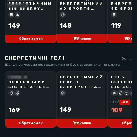
ЕНЕРГЕТИЧНИЙ
ЕНЕРГЕТИЧНИЙ
ЕНЕРГЕТ
BEST SELLER
BEST SELLER
BEST SELLER
SIS ENERGY
6D SPORTS
6D SPOR
OAT BAR
CHEW BAR
CAKE
🍫
🫐
🍋
🍫
148
119
149
У кошик
У ко
Обрати смак
ЕНЕРГЕТИЧНІ ГЕЛІ
Усі →
Швидкі вуглеводи під навантаження без перевантаження шлунка.
ГЕЛЬ З
ЕНЕРГЕТИЧНИЙ
ГЕЛЬ
SCIENCE IN SPORT
SCIENCE IN SPORT
SCIENCE IN SPORT
НООТРОПАМИ
ГЕЛЬ З
ІЗОТОНІ
BEST SELLER
BEST SELLER
SIS BETA FUEL
ЕЛЕКТРОЛІТАМИ
SIS GO
+ NOOTROPICS
SIS
ISOTONI
🍋
🍏
🍇
🫐
🍒
🍊
🍈
119
₴
-
8
%
149
169
109
У кошик
Обрати смак
Обрати 