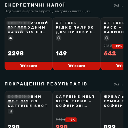
ЕНЕРГЕТИЧНІ НАПОЇ
Усі →
Підтримка енергії та гідратації на довгих дистанціях.
ЕНЕРГЕТИЧНИЙ
WT FUEL —
WT FUEL 
SCIENCE IN SPORT
WTF
WTF
ВУГЛЕВОДНИЙ
РІДКЕ ПАЛИВО
PACK — Р
ЗАКІНЧУЄТЬСЯ
НОВИНКА!
АКЦІЯ!
НАПІЙ SIS GO
ДЛЯ ВИСОКИХ
ПАЛИВО 
ENERGY, 1.6 КГ
НАВАНТАЖЕНЬ
ВИСОКИХ
🫐
🍋
🍋
НАВАНТ
745
₴
-
14
%
2298
149
642
У кошик
У кошик
У ко
ПОКРАЩЕННЯ РЕЗУЛЬТАТІВ
Усі →
КОФЕЇНОВИЙ
CAFFEINE MELT
ЖУВАЛЬ
SCIENCE IN SPORT
NUTRITIONX
SCIENT
ШОТ SIS GO
NUTRITIONX —
ГУМКА З
BEST SELLER
BEST SELLER
BEST SELLER
CAFFEINE SHOT
КОФЕЇНОВІ
КОФЕЇНО
ТАБЛЕТКИ 100
ENERGY 
🥤
МГ
(100 МГ)
1192
₴
-
16
%
298
998
899