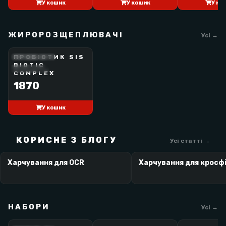
У кошик
У кошик
У ко
ЖИРОРОЗЩЕПЛЮВАЧІ
Усі →
ПРОБІОТИК SIS
SCIENCE IN SPORT
BIOTIC
BEST SELLER
COMPLEX
1870
У кошик
КОРИСНЕ З БЛОГУ
Усі статті →
Харчування для OCR
Харчування для кросф
НАБОРИ
Усі →