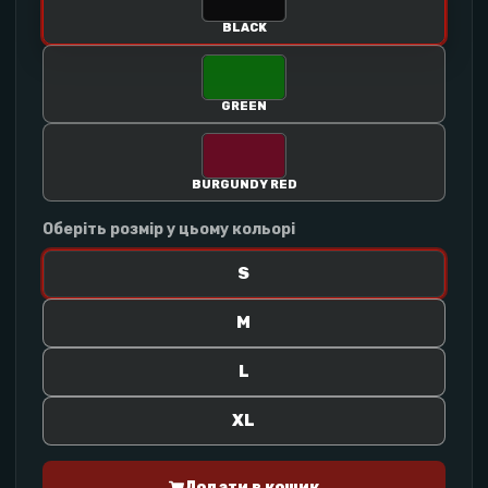
BLACK
GREEN
BURGUNDY RED
Оберіть розмір у цьому кольорі
S
M
L
XL
Додати в кошик