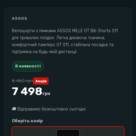
ASSOS
Велошорти з лямками ASSOS MILLE GT Bib Shorts S11
для тривалих поїздок. Легка дихаюча тканина,
комфортний памперс GT S11, стабільна посадка та
підтримка на будь-якій дистанції
В наявності
8 480
грн
Акція
7 498
грн
🚚
Відправимо безкоштовно сьогодні
Оберіть колір