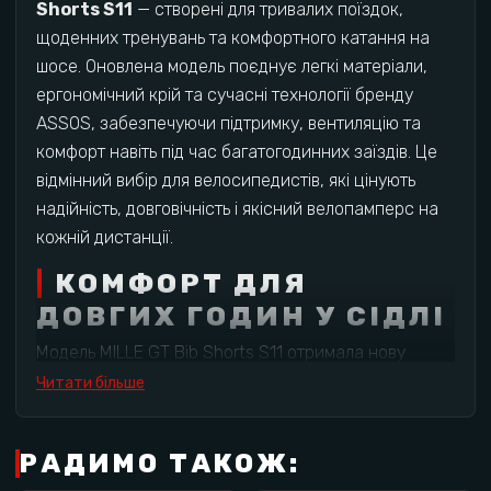
Shorts S11
— створені для тривалих поїздок,
щоденних тренувань та комфортного катання на
шосе. Оновлена модель поєднує легкі матеріали,
ергономічний крій та сучасні технології бренду
ASSOS, забезпечуючи підтримку, вентиляцію та
комфорт навіть під час багатогодинних заїздів. Це
відмінний вибір для велосипедистів, які цінують
надійність, довговічність і якісний велопамперс на
кожній дистанції.
КОМФОРТ ДЛЯ
ДОВГИХ ГОДИН У СІДЛІ
Модель MILLE GT Bib Shorts S11 отримала нову
тканину QUARTZ, вдосконалені лямки rollBar та
Читати більше
оновлений памперс GT S11 Insert. Завдяки
анатомічному крою regularFit шорти природно
РАДИМО ТАКОЖ:
повторюють контури тіла, зменшуючи тертя та