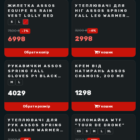
забезпечуючи свободу рухів під час педалювання.
ЖИЛЕТКА ASSOS
УТЕПЛЮВАЧІ ДЛЯ
ASSOS
ASSOS
EQUIPE RS RAIN
НІГ ASSOS SPRING
Легка та дихаюча тканина QUARTZ з
BEST SELLER
BEST SELLER
VEST LOLLY RED
FALL LEG WARMERS
EVO
технологією odorControl
S
L
3200
₴
7500
₴
-
6
%
-
7
%
80% поліаміду у складі тканини отримано з
2998
6998
переробленої сировини
Крій regularFit для комфорту на довгих
У кошик
Обрати колір
дистанціях
РУКАВИЧКИ ASSOS
КРЕМ ВІД
ASSOS
ASSOS
Лямки rollBar стабілізують памперс під час
SPRING FALL
НАТИРАНЬ ASSOS
BEST SELLER
BEST SELLER
GLOVES P1 BLACK
CHAMOIS, 200 МЛ
підйомів, спринтів і поворотів
SERIES
M
L
Технологія zeroPressure Waist зменшує тиск у
1298
4029
зоні талії
У кошик
Силіконові вставки PILtec Plug-In на штанинах
Обрати розмір
для надійної фіксації
УТЕПЛЮВАЧІ ДЛЯ
ВЕЛОМАЙКА WTF
ASSOS
WTF
РУК ASSOS SPRING
“TOUR DE DRONE”
Швидковисихаючий матеріал із високою
BEST SELLER
BEST SELLER
FALL ARM WARMERS
XS
S
M
L
XL
повітропроникністю
EVO
2200
₴