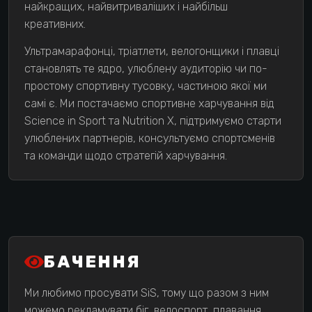
найкращих, найвитриваліших і найбільш
креативних.
Ультрамарафонці, тріатлети, велогонщики і плавці
становлять те ядро, улюблену аудиторію чи по-
простому спортивну тусовку, частиною якої ми
самі є. Ми постачаємо спортивне харчування від
Science in Sport та Nutrition X, підтримуємо старти
улюблених партнерів, консультуємо спортсменів
та команди щодо стратегій харчування.
БАЧЕННЯ
Ми любимо просувати SiS, тому що разом з ним
можемо рекламувати біг, велоспорт, плавання,