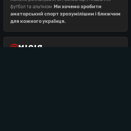
футбол та альпінізм.
Ми хочемо зробити
аматорський спорт зрозумілішим і ближчим
для кожного українця.
МІСІЯ
Чіткого розуміння концепцій спортивного
харчування, що і коли потрібно застосовувати,
часто нема ні у профі, ні у любителів. Тому ми
вирішили
донести до спортсменів концепцію
правильного спортивного харчування.
НАШ ШОУРУМ