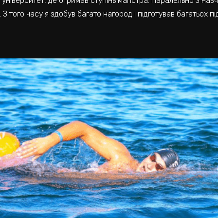
й університет, де отримав ступінь магістра. Паралельно з на
 того часу я здобув багато нагород і підготував багатьох під