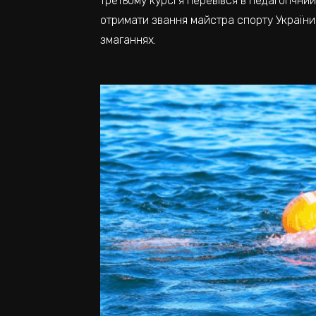
третьому курсі я перевівся в педагогічни
отримати звання майстра спорту України. З
змаганнях.