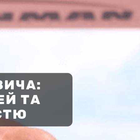
ВИЧА:
ЕЙ ТА
СТЮ