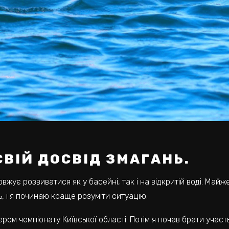
СВІЙ ДОСВІД ЗМАГАНЬ.
овжує розвиватися як у басейні, так і на відкритій воді. Ма
ь, і я починаю краще розуміти ситуацію.
ером чемпіонату Київської області. Потім я почав брати участь