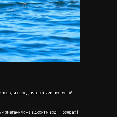
йже завжди перед змаганнями присутній
 у змаганнях на відкритій воді — озерах і