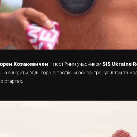
горем Козакевичем
- постійним учасником
SiS Ukraine 
на відкритій воді. Ігор на постійній основі тренує дітей та мо
х стартах.