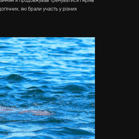
вчанням я продовжував тренуватися і мріяв
опічних, які брали участь у різних