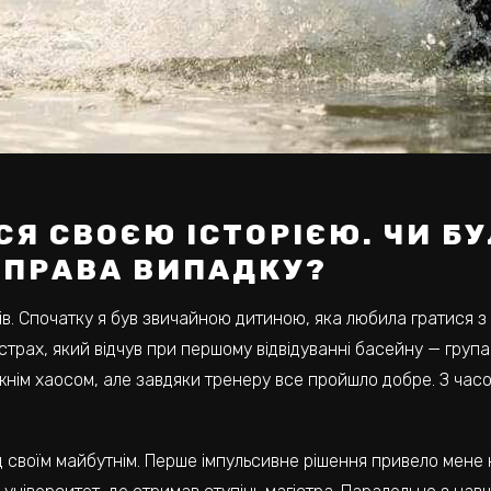
СЯ СВОЄЮ ІСТОРІЄЮ. ЧИ БУ
СПРАВА ВИПАДКУ?
ів. Спочатку я був звичайною дитиною, яка любила гратися з 
страх, який відчув при першому відвідуванні басейну — група 
ім хаосом, але завдяки тренеру все пройшло добре. З часом к
д своїм майбутнім. Перше імпульсивне рішення привело мене н