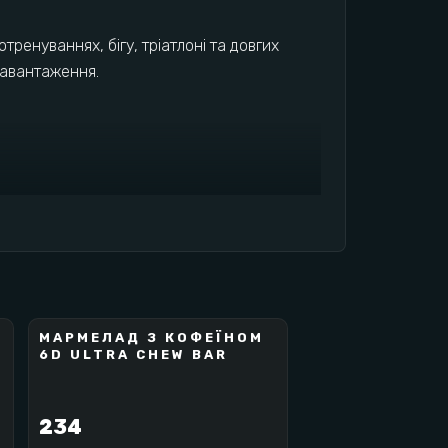
ренуваннях, бігу, тріатлоні та довгих
навантаження.
МАРМЕЛАД З КОФЕЇНОМ
6D
6D ULTRA CHEW BAR
BEST SELLER
234