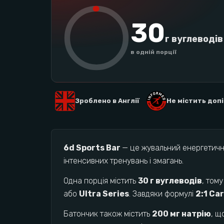
30
г вуглеводів
в одній порції
Зроблено в Англії
Не містить доп
6d Sports Bar
— це жувальний енергетични
інтенсивних тренувань і змагань.
Одна порція містить
30 г вуглеводів
, том
або
Ultra Series
. Завдяки формулі
2:1 Ca
Батончик також містить
200 мг натрію
, щ