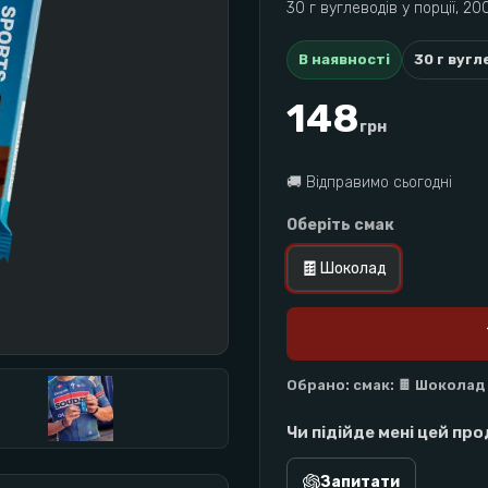
30 г вуглеводів у порції, 20
В наявності
30
г вугл
148
грн
🚚
Відправимо сьогодні
Оберіть смак
🍫
Шоколад
Обрано
:
смак: 🍫 Шоколад
Чи підійде мені цей пр
Запитати