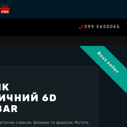
099 5650065
Best seller
ИК
ИЧНИЙ 6D
BAR
ончик з вівсом, фініками та арахісом. Містить