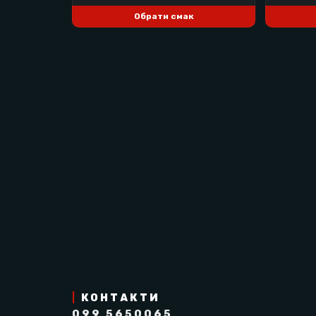
Жири: 9,7 г
Обрати смак
з них насичені жирні кислоти: 6 г
Вуглеводи: 65 г
з них цукри: 32 г
Клітковина: 3,8 г
Білки: 6,5 г
Сіль: 1,1 г
ХАРЧОВА ЦІННІСТЬ 
Енергетична цінність: 753 кДж / 180 к
Жири: 4,5 г
з них насичені жирні кислоти: 2,8 г
Вуглеводи: 30 г
з них цукри: 15 г
|
КОНТАКТИ
Клітковина: 1,8 г
099 5650065