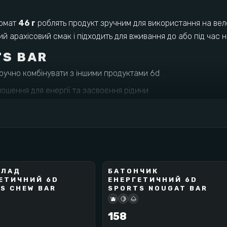
ормат
46 г
роблять продукт зручним для використання на велот
й арахісовий смак і підходить для вживання до або під час 
TS BAR
ручно комбінувати з іншими продуктами 6d
ошення для енергії та засвоєння рідини
ання в холодну та спекотну погоду
вживати під час навантаження
 брати на тренування та старти
стовано на заборонені речовини
ЕЛАД
БАТОНЧИК
6D
ЕТИЧНИЙ 6D
ЕНЕРГЕТИЧНИЙ 6D
BEST SELLER
S CHEW BAR
SPORTS NOUGAT BAR
НА 100 Г
🫐
🍋
🌰
ккал
158