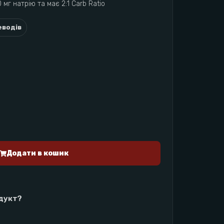
0 мг натрію та має 2:1 Carb Ratio
еводів
Додати в кошик
одукт?