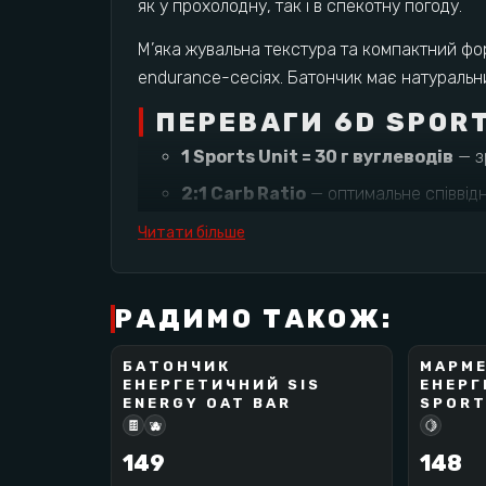
як у прохолодну, так і в спекотну погоду.
М’яка жувальна текстура та компактний ф
endurance-сесіях. Батончик має натуральни
ПЕРЕВАГИ 6D SPOR
1 Sports Unit = 30 г вуглеводів
— з
2:1 Carb Ratio
— оптимальне співвідн
200 мг натрію
— для гнучкого дозув
Читати більше
М’яка жувальна текстура
— легко 
Компактний формат 46 г
— зручно
РАДИМО ТАКОЖ:
Banned substance tested
— проте
БАТОНЧИК
МАРМ
SCIENCE IN SPORT
6D
Натуральний арахісовий смак
ЕНЕРГЕТИЧНИЙ SIS
ЕНЕРГ
BEST SELLER
BEST SELLER
ENERGY OAT BAR
SPORT
ХАРЧОВА ЦІННІСТЬ 
🍫
🫐
🍋
Енергетична цінність: 1637 кДж / 391 
149
148