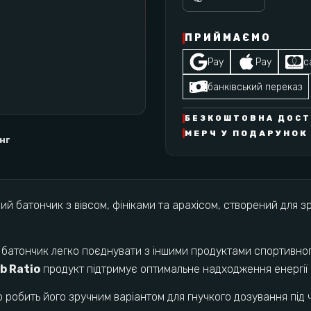
ПРИЙМАЄМО
Pay
Pay
c
банківський переказ
БЕЗКОШТОВНА ДОСТА
МЕРЧ У ПОДАРУНОК 
інг
й батончик з вівсом, фініками та арахісом, створений для зр
у батончик легко поєднувати з іншими продуктами спортивног
rb Ratio
продукт підтримує оптимальне надходження енергії 
о робить його зручним варіантом для гнучкого дозування під