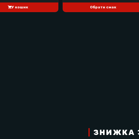
У кошик
Обрати смак
НА ПОРЦІЮ 46 Г
кал
|
ЗНИЖКА 