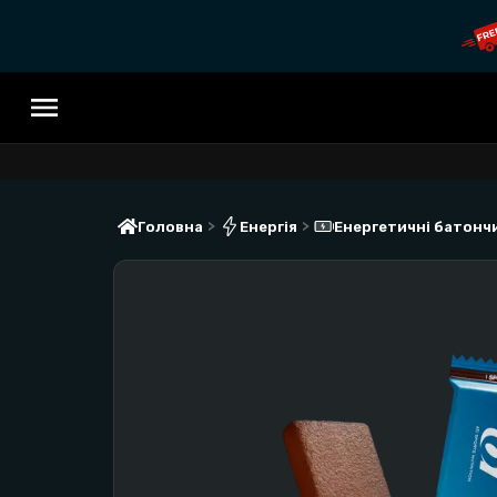
>
>
Головна
Енергія
Енергетичні батонч