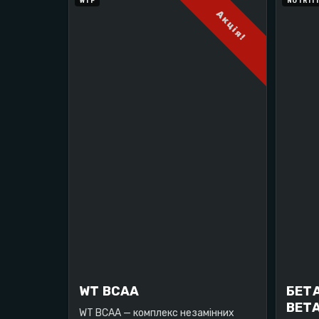
WTF
NUTRIT
Акція!
WT BCAA
БЕТА
BETA
WT BCAA — комплекс незамінних