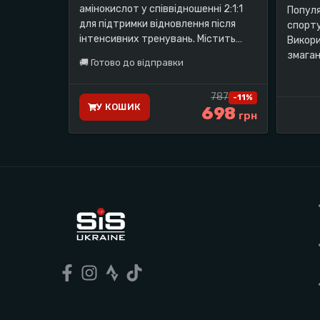
амінокислот у співвідношенні 2:1:1
Популя
для підтримки відновлення після
спорту
інтенсивних тренувань. Містить
Викори
5000 мг BCAA у добовій порції та
змаган
🚚
Готово до відправки
зручний формат капсул для
Упаков
щоденного використання
787
-
11
%
У КОШИК
698
грн