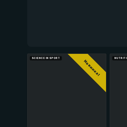
SCIENCE IN SPORT
АМІНОКИСЛ
NUTRIT
Новинка!
SIS Ukraine | BCAA, EAA, Амінокислоти для бігу