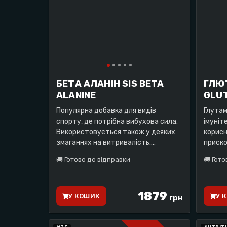
БЕТА АЛАНІН SIS BETA
ГЛЮТ
ALANINE
GLUT
Популярна добавка для видів
Глутам
спорту, де потрібна вибухова сила.
імуніт
Використовується також у деяких
корисн
змаганнях на витривалість.
приско
Упаковка: 120 таблеток.
органі
🚚
Готово до відправки
🚚
Гото
Упаков
1879
У КОШИК
У 
грн