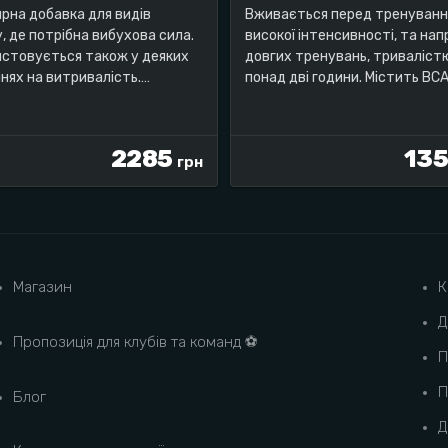
рна добавка для видів
Вживається перед тренуван
, де потрібна вибухова сила.
високої інтенсивності, та нап
стовується також у деяких
довгих тренувань, триваліст
нях на витривалість.
понад дві години. Містить BCA
ка: 400 г
лейцин, ізолейцин та глутамін
Упаковка (20 порцій)
2285
13
грн
Магазин
К
Д
Пропозиція для клубів та команд ⚽️
П
П
Блог
Д