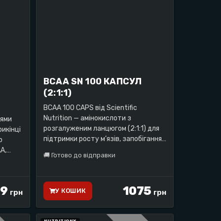
BCAA SN 100 КАПСУЛ
(2:1:1)
BCAA 100 CAPS від Scientific
Nutrition — амінокислоти з
нями
розгалуженим ланцюгом (2:1:1) для
рикінці
підтримки росту м’язів, запобігання
ю
катаболізму та підвищення
A,
🚚
Готово до відправки
витривалості.
.
9
1075
У КОШИК
грн
грн