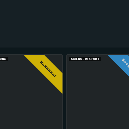
ОТИ
IONX
SCIENCE IN SPORT
Екс
Новинка!
, велоспорту, тріатлону