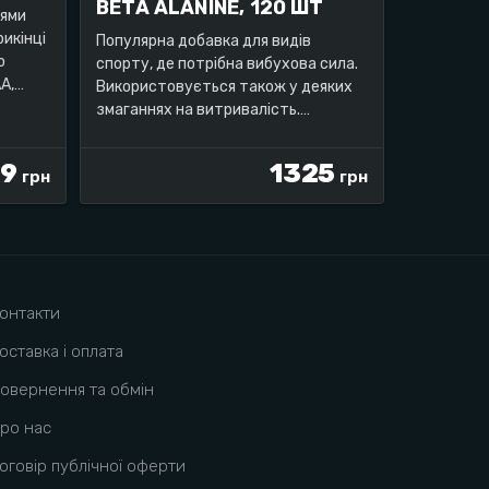
BETA ALANINE, 120 ШТ
нями
рикінці
Популярна добавка для видів
ю
спорту, де потрібна вибухова сила.
A,
Використовується також у деяких
.
змаганнях на витривалість.
Упаковка: 120 капсул.
59
1325
грн
грн
онтакти
оставка і оплата
овернення та обмін
ро нас
оговір публічної оферти