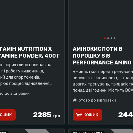
АМІН NUTRITION X
АМІНОКИСЛОТИ В
AMINE POWDER, 400 Г
ПОРОШКУ SIS
PERFORMANCE AMINO
ін сприятливо впливає на
ет і роботу кишечника,
Вживається перед тренуван
ий для спортсменів,
високої інтенсивності, та нап
рює процес відновлення
довгих тренувань, триваліст
зму після травм і хвороб.
понад дві години. Містить BCA
во до відправки
ка: 400 г
лейцин, ізолейцин та глутамін
🚚
Готово до відправки
Упаковка (20 порцій)
2285
244
КОШИК
У КОШИК
грн