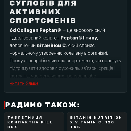
СУГЛОБІВ ДЛЯ
АКТИВНИХ
СПОРТСМЕНІВ
6d Collagen Peptan®
— це високоякісний
гідролізований колаген
Peptan® I типу
,
доповнений
вітаміном C
, який сприяє
нормальному утворенню колагену в організмі.
Продукт розроблений для спортсменів, які прагнуть
підтримувати здоров'я сухожиль, зв'язок, хрящів і
кісток під час регулярних тренувань або
відновлення після травм.
Читати більше
Кожна порція містить
15 г колагенових пептидів
Peptan®
та
50 мг вітаміну C
, що робить продукт
РАДИМО ТАКОЖ:
чудовим вибором для підтримки опорно-рухового
апарату.
ТАБЛЕТНИЦЯ
ВІТАМІН NUTRITION
NUTRITIONX
NUTRITIONX
КОМПАКТНА PILL
X VITAMIN C, 120
BEST SELLER
НОВИНКА!
BOX
ТАБ