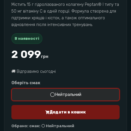
Містить 15 г гідролізованого колагену Peptan® I типу та
50 мг вітаміну C в одній порції. Формула створена для
підтримки хрящів і кісток, а також оптимального
відновлення після інтенсивних тренувань.
В наявності
2 099
грн
🚚
Відправимо сьогодні
Оберіть смак
⚪
Нейтральний
Додати в кошик
Обрано
:
смак: ⚪ Нейтральний