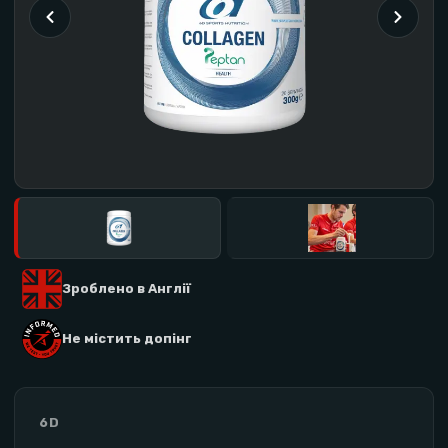
Зроблено в Англії
Не містить допінг
6D