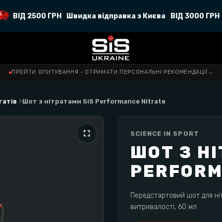
ВІД 2500 ГРН
Швидка відправка з Києва
ВІД 3000 ГРН
ПРОЙТИ ОПИТУВАННЯ - ОТРИМАТИ ПЕРСОНАЛЬНІ РЕКОМЕНДАЦІЇ
→
>
татів
Шот з нітратами SiS Performance Nitrate
SCIENCE IN SPORT
ШОТ З Н
PERFORM
Передстартовий шот для ні
витривалості, 60 мл