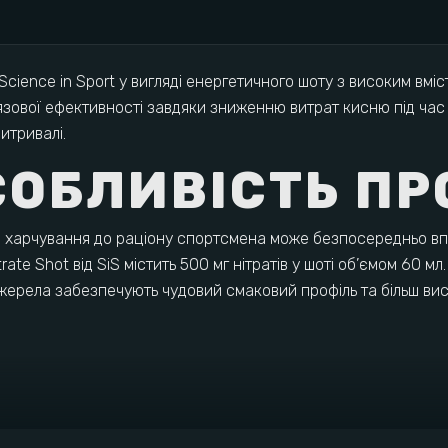
 Science in Sport у вигляді енергетичного шоту з високим вмі
язової ефективності завдяки зниженню витрат кисню під час
итривалі.
СОБЛИВІСТЬ П
 харчування до раціону спортсмена може безпосередньо впли
ate Shot від SiS містить 500 мг нітратів у шоті об’ємом 60 м
жерела забезпечують чудовий смаковий профіль та більш висо