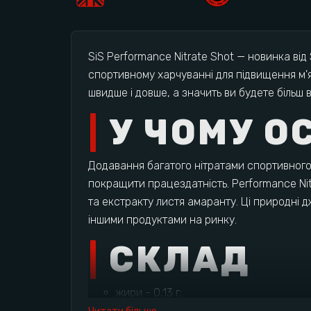
SiS Performance Nitrate Shot — новинка від
спортивному харчуванні для підвищення м'
швидше і довше, а значить ви будете більш в
У ЧОМУ О
Додавання багатого нітратами спортивного
покращити працездатність. Performance Nitr
та екстракту листя амаранту. Ці природні д
іншими продуктами на ринку.
СКЛАД
жири - 0,13 г;