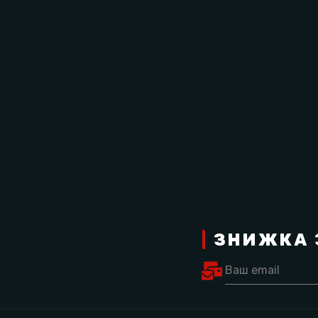
повідність вимогам Всесвітньої антидопінгової агенції WADA
|
ЗНИЖКА 