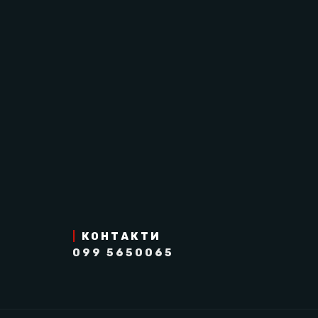
Перевірено компанією Informed Sport на від
Виробник: Великобританія.
|
КОНТАКТИ
099 5650065