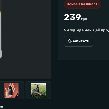
Немає в наявності
239
грн
Чи підійде мені цей пр
Запитати
інг