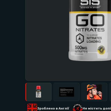
Зроблено в Англії
Не містить доп