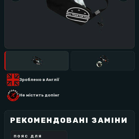
Зроблено в Англії
Не містить допінг
РЕКОМЕНДОВАНІ ЗАМІНИ
ПОЯС ДЛЯ
SCIENCE IN SPORT