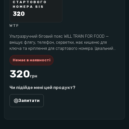
СТАРТОВОГО
BEST SELLER
НОМЕРА SIS
320
WTF
Ультразручний біговий пояс WILL TRAIN FOR FOOD —
вміщує флягу, телефон, серветки, має кишеню для
ключа та кріплення для стартового номера. Ідеальний
для щоденних тренувань, півмарафону та 10 км.
Немає в наявності
320
грн
Чи підійде мені цей продукт?
Запитати