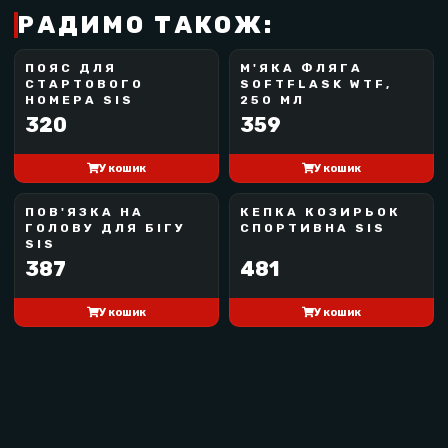
РАДИМО ТАКОЖ:
на тілі без натирання.
Ідеальний вибір
для півмарафону, 10 км або
ПОЯС ДЛЯ
М'ЯКА ФЛЯГА
SCIENCE IN SPORT
WTF
щоденних пробіжок.
СТАРТОВОГО
SOFTFLASK WTF,
BEST SELLER
ЗАКІНЧУЄТЬСЯ
НОМЕРА SIS
250 МЛ
320
359
Тренуйся з комфортом — WILL TRAIN FOR FOOD
завжди під рукою.
У кошик
У кошик
ПОВ'ЯЗКА НА
КЕПКА КОЗИРЬОК
SCIENCE IN SPORT
SCIENCE IN SPORT
ГОЛОВУ ДЛЯ БІГУ
СПОРТИВНА SIS
BEST SELLER
BEST SELLER
SIS
387
481
У кошик
У кошик