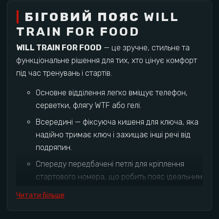
БІГОВИЙ ПОЯС
WILL
TRAIN FOR FOOD
WILL TRAIN FOR FOOD
— це зручне, стильне та
функціональне рішення для тих, хто цінує комфорт
під час тренувань і стартів.
Основне відділення легко вміщує телефон,
серветки, флягу WTF або гелі.
Всередині — фіксуюча кишеня для ключа, яка
надійно тримає ключ і захищає інші речі від
подряпин.
Спереду передбачені петлі для кріплення
стартового номера, що робить пояс ідеальним
для змагань.
Читати більше
Завдяки м’якому, але надійному матеріалу та
регульованій застібці, пояс комфортно сидить