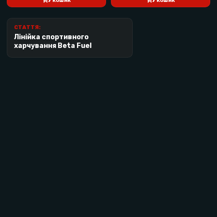
У кошик
У кошик
створюють хороші умови для подолання
марафонських та інтенсивних навантажень.
СТАТТЯ:
Лінійка спортивного
Ефективність спожитих вуглеводів
харчування Beta Fuel
підвищується до 74%.
Не виникає жодних проблем з шлунково-
кишковим трактом.
Збільшується ефективність використання
вуглеводів вашим організмом.
Швидко засвоюються, навіть за високої
інтенсивності тренування.
ВИКОРИСТАННЯ
NOOTROPICS GEL
Вживайте гель SiS Beta Fuel правильно:
під час інтенсивних фізичних навантажень