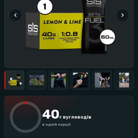
40
г вуглеводів
в одній порції