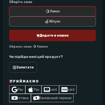
Оберіть смак
🍋
Лимон
🍏
Яблуко
Додати в кошик
Обрано
:
смак: 🍋 Лимон
Чи підійде мені цей продукт?
Запитати
ПРИЙМАЄМО
Pay
Pay
card
card
готівка
банківський переказ