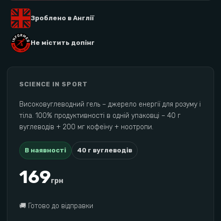
Зроблено в Англії
Не містить допінг
SCIENCE IN SPORT
Високовуглеводний гель – джерело енергії для розуму і
тіла. 100% продуктивності в одній упаковці – 40 г
вуглеводів + 200 мг кофеїну + ноотропи.
В наявності
40
г вуглеводів
169
грн
🚚
Готово до відправки