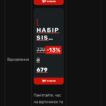
У кошик
SCIENCE IN SPORT
BEST SELLER
НАБІР
SIS
ДЛЯ
779
-
13
%
ПІВМАРАФОНА
₴
Відновлення
679
У кошик
Пам'ятайте, час
на відпочинок та