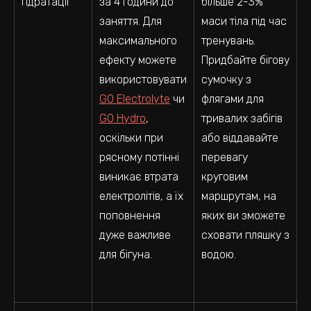
гідратації
за 4 години до
більше 2-3%
заняття. Для
маси тіла під час
максимального
тренувань.
ефекту можете
Придбайте бігову
використовувати
сумочку з
GO Electrolyte
чи
флягами для
GO Hydro
,
тривалих забігів
оскільки при
або віддавайте
рясному потінні
перевагу
виникає втрата
круговим
електролітів, а їх
маршрутам, на
поповнення
яких ви зможете
дуже важливе
сховати пляшку з
для бігуна.
водою.