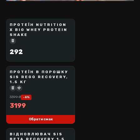
ПРОТЕЇН NUTRITION
NUTRITIONX
X BIG WHEY PROTEIN
SHAKE
ВІДСУТНІЙ
🍫
292
ПРОТЕЇН В ПОРОШКУ
SCIENCE IN SPORT
SIS REGO RECOVERY,
1.5 КГ
АКЦІЯ!
🍫
🍓
3399
₴
-
6
%
3199
Обрати смак
ВІДНОВЛЮВАЧ SIS
SCIENCE IN SPORT
BETA RECOVERY 1.5