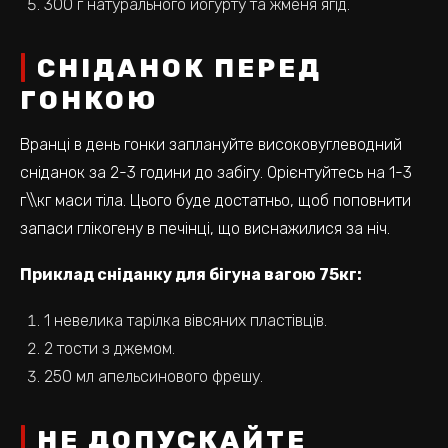
300 г натурального йогурту та жменя ягід.
СНІДАНОК ПЕРЕД
ГОНКОЮ
Вранці в день гонки заплануйте високовуглеводний
сніданок за 2-3 години до забігу. Орієнтуйтесь на 1-3
г\\кг маси тіла. Цього буде достатньо, щоб поповнити
запаси глікогену в печінці, що виснажилися за ніч.
Приклад сніданку для бігуна вагою 75кг:
1 невелика тарілка вівсяних пластівців.
2 тости з джемом.
250 мл апельсинового фрешу.
НЕ ДОПУСКАЙТЕ