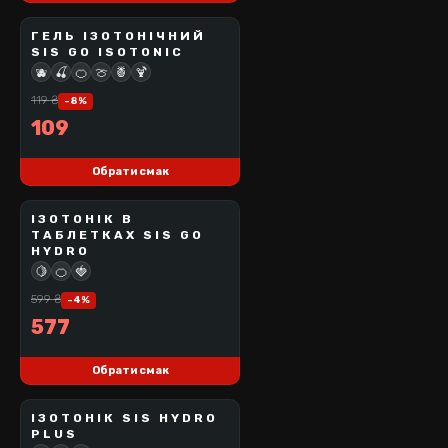
ГЕЛЬ ІЗОТОНІЧНИЙ
SCIENCE IN SPORT
SIS GO ISOTONIC
BEST SELLER
🫐
🍒
🍊
🍈
🍍
🍹
119
₴
-
8
%
109
Обрати смак
ІЗОТOНІК В
SCIENCE IN SPORT
ТАБЛЕТКАХ SIS GO
HYDRO
BEST SELLER
🍋
🍊
🍓
599
₴
-
4
%
577
Обрати смак
ІЗОТOНІК SIS HYDRO
SCIENCE IN SPORT
PLUS