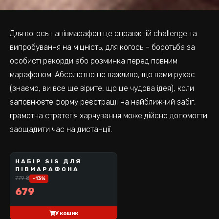
Для когось напівмарафон це справжній challenge та
випробування на міцність, для когось – боротьба за
особисті рекорди або розминка перед повним
марафоном. Абсолютно не важливо, що вами рухає
(знаємо, ви все ще вірите, що це чудова ідея), коли
заповнюєте форму реєстрації на найближчий забіг,
грамотна стратегія харчування може дійсно допомогти
заощадити час на дистанції.
НАБІР SIS ДЛЯ
SCIENCE IN SPORT
ПІВМАРАФОНА
BEST SELLER
779
₴
-
13
%
679
У кошик