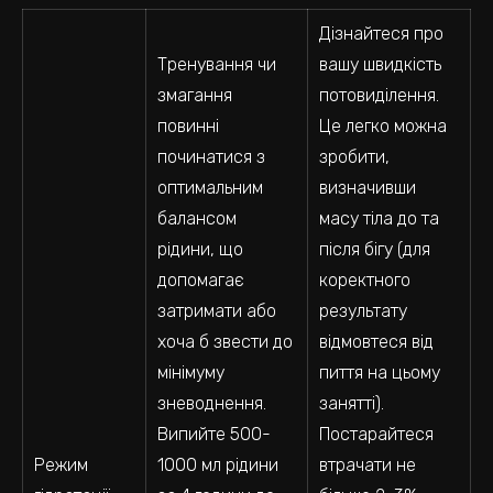
Дізнайтеся про
Тренування чи
вашу швидкість
змагання
потовиділення.
повинні
Це легко можна
починатися з
зробити,
оптимальним
визначивши
балансом
масу тіла до та
рідини, що
після бігу (для
допомагає
коректного
затримати або
результату
хоча б звести до
відмовтеся від
мінімуму
пиття на цьому
зневоднення.
занятті).
Випийте 500-
Постарайтеся
Режим
1000 мл рідини
втрачати не