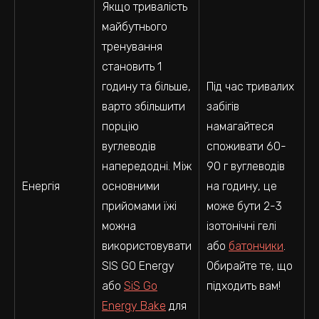
Якщо тривалість
майбутнього
тренування
становить 1
годину та більше,
Під час тривалих
варто збільшити
забігів
порцію
намагайтеся
вуглеводів
споживати 60-
напередодні. Між
90 г вуглеводів
Енергія
основними
на годину, це
прийомами їжі
може бути 2-3
можна
ізотонічні гелі
використовувати
або
батончики
.
SIS GO Energy
Обирайте те, що
або
SiS Go
підходить вам!
Energy Bake
для