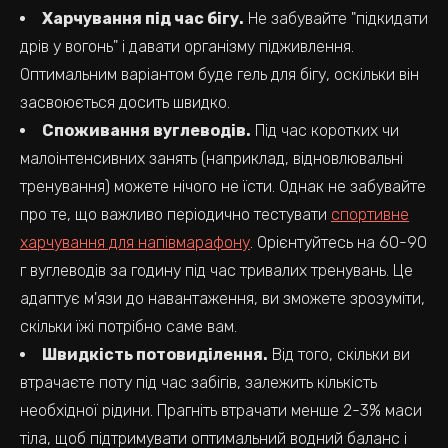
Харчування під час бігу.
Не забувайте "підкидати
дрів у вогонь" і давати організму підживлення.
Оптимальним варіантом буде гель для бігу, оскільки він
засвоюється досить швидко.
Споживання вуглеводів.
Під час коротких чи
малоінтенсивних занять (наприклад, відновлювальні
тренування) можете нічого не їсти. Однак не забувайте
про те, що важливо періодично тестувати
спортивне
харчування для напівмарафону
. Орієнтуйтесь на 60-90
г вуглеводів за годину під час тривалих тренувань. Це
адаптує м'язи до навантаження, ви зможете зрозуміти,
скільки їжі потрібно саме вам.
Швидкість потовиділення.
Від того, скільки ви
втрачаєте поту під час забігів, залежить кількість
необхідної рідини. Прагніть втрачати менше 2-3% маси
тіла, щоб підтримувати оптимальний водний баланс і