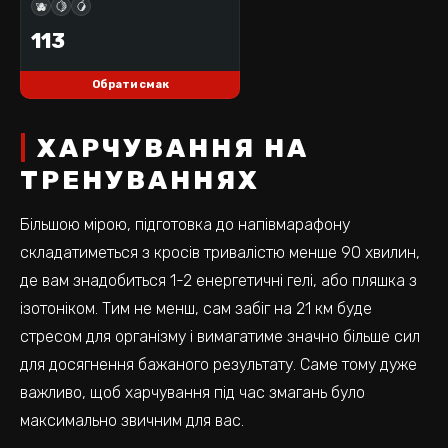
ЗАКІНЧУЄТЬСЯ
🫐
🍋
🥭
113
Обрати смак
ХАРЧУВАННЯ НА
ТРЕНУВАННЯХ
Більшою мірою, підготовка до напівмарафону
складатиметься з кросів тривалістю менше 90 хвилин,
де вам знадобиться 1-2 енергетичні гелі, або пляшка з
ізотоніком. Тим не менш, сам забіг на 21 км буде
стресом для організму і вимагатиме значно більше сил
для досягнення бажаного результату. Саме тому дуже
важливо, щоб харчування під час змагань було
максимально звичним для вас.