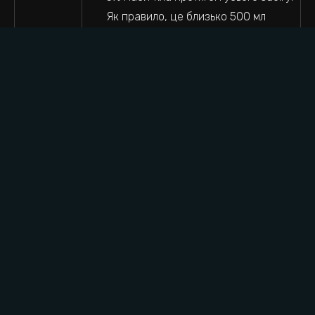
Як правило, це близько 500 мл
рідини на годину, залежно від
індивідуальної швидкості
потовиділення та температури.
За допомогою електролітного
Гідратація
напою GO Hydro, ви забезпечите
точну кількість натрію 30 ммоль/л.
Це допоможе утримати рідину в
організмі.
Кофеїновий шот перед стартом
може підвищити концентрацію та
витривалість.
Зосередьтеся на гідратації та
споживанні вуглеводів.