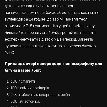
дієти, вуглеводне завантаження перед
напівмарафоном передбачає збільшення споживання
вуглеводів за 24 години до забігу. Намагайтеся
отримувати 3-5 г\\кг маси тіла у цей проміжок часу.
Віддавайте перевагу знайомій, простій їжі, не варто
експериментувати з дієтою у цей період. Закінчіть
вуглеводне завантаження ситною вечерею близько
19:00.
Приклад вечері напередодні напівмарафону для
бігуна вагою 75кг:
300 г спагетті.
100 г свіжих помідорів.
2-3 скибки цільнозернового хліба.
500 мл ізотоніка.