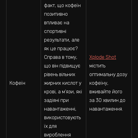
факт, що кофеїн
позитивно
впливає на
спортивні
результати, але
як це працює?
Справа в тому,
Xplode Shot
що він підвищує
містить
рівень вільних
оптимальну дозу
Кофеїн
жирних кислот у
кофеїну,
крові, а м'язи, які
вживайте його
задіяні при
за 30 хвилин до
навантаженні,
навантаження.
використовують
їх для
вироблення