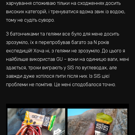
харчування споживаю тільки на сходженнях досить
високих категорій, і тренуватися вдома звик із водою,
тому не судіть суворо.
З батончиками та гелями все було для мене досить
зрозуміло, їх я перепробував багато за N років
експедицій! Хоча ні, з гелями не зрозуміло. До цього я
найбільше використав GU – вони на одиницю ваги, мені
здається, трохи виграють у SIS по вуглеводах, але
завжди дуже хотілося пити після них. Із SIS цієї
проблеми не помітив. Це мені сподобалося точно.