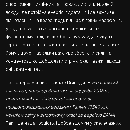
спортсмени циклічних та ігрових, дисциплін, але й
всюди, де потрібна енергія, гідратація і де важливе
відновлення: на велосипеді, під час бігових марафонів,
у воді, на суші, в салоні гоночної машини, на
футбольному полі, баскетбольному майданчику, і в
горах. Про останнє варто розпитати альпініста, адже
йому відомо, наскільки важливо зберігати сили та
концентрацію, щоб долати стрімкі скелі, важкі підходи,
сніг, каміння та лід.
Наш співрозмовник, як каже Вікіпедія, –
український
альпініст, володар Золотого льодоруба 2016 р.,
престижної альпіністської нагороди за
першопроходження вершини Талунг (7349 м.),
чемпіон світу у висотному класі за версією ЕАМА.
Так, і це наша гордість, і добре відомий у скелелазних