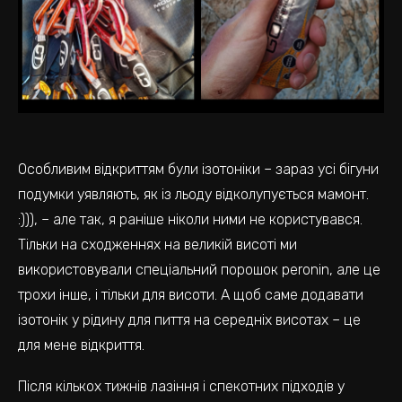
Особливим відкриттям були ізотоніки – зараз усі бігуни
подумки уявляють, як із льоду відколупується мамонт.
:))), – але так, я раніше ніколи ними не користувався.
Тільки на сходженнях на великій висоті ми
використовували спеціальний порошок peronin, але це
трохи інше, і тільки для висоти. А щоб саме додавати
ізотонік у рідину для пиття на середніх висотах – це
для мене відкриття.
Після кількох тижнів лазіння і спекотних підходів у