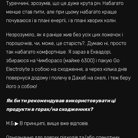
Туреччині, зрозумів, що це дуже крута річ. Набагато
менше став пити, але при цьому набагато краще
почуваюся і в плані енергії, і в плані хворих колін.
Незрозуміло, як я раніше жив без усіх цих ложечок і
порошочків, чи, може, це старість?.. Думаю ні, просто
так набагато комфортніше. Я зараз в Еквадорі,
збираюся на Чимборасо (майже 6300) і пакую Go
Electrolyte з собою на сходження, а через кілька днів
повернуся додому і полечу в Дахаб на скелі, і теж беру
його з собою!
Як би ти рекомендував використовувати ці
продукти в горах/на сходженнях?
М.Б.▶ В принципі, вище вже відповів.
Однозначно для довгих підходів та/або спекотних