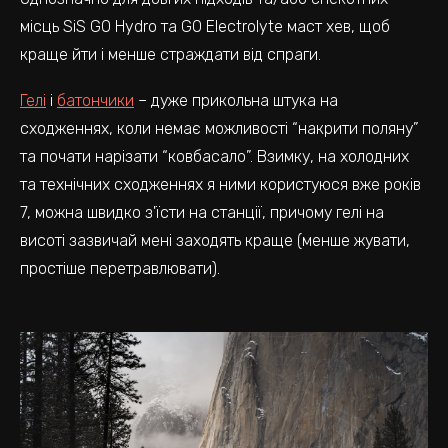
місць SiS GO Hydro та GO Electrolyte маст хев, щоб
краще йти і менше страждати від спраги.
Гелі
і
батончики
– дуже прикольна штука на
сходженнях, коли немає можливості “накрити поляну”
та почати нарізати “ковбасало”. Взимку, на холодних
та технічних сходженнях я ними користуюся вже років
7, можна швидко з'їсти на станції, причому гелі на
висоті зазвичай мені заходять краще (менше жувати,
простіше перетравлювати).