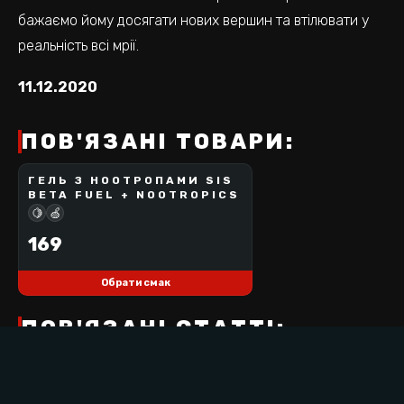
бажаємо йому досягати нових вершин та втілювати у
реальність всі мрії.
11.12.2020
ПОВ'ЯЗАНІ ТОВАРИ:
ГЕЛЬ З НООТРОПАМИ SIS
SCIENCE IN SPORT
BETA FUEL + NOOTROPICS
🍋
🍏
169
Обрати смак
ПОВ'ЯЗАНІ СТАТТІ:
СТАТТЯ:
Лінійка спортивного
харчування Beta Fuel