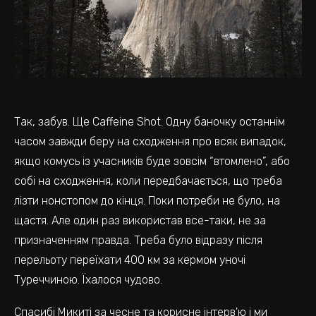
Так, забув. Ще Caffeine Shot. Одну баночку останнім
часом завжди беру на сходження про всяк випадок,
якщо комусь із учасників буде зовсім “втомлено”, або
собі на сходження, коли передбачається, що треба
лізти нонстопом до кінця. Поки потреби не було, на
щастя. Але один раз використав все-таки, не за
призначенням правда. Треба було відразу після
перельоту переїхати 400 км за кермом уночі
Туреччиною. Їхалося чудово.
Спасибі Микиті за чесне та корисне інтерв'ю і ми