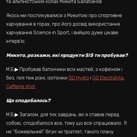
та альпіністських колах Микита Балабанов
Якось ми поспілкувалися з Микитою про спортивне
харчування в горах, про його досвід використання
харчування Science in Sport, і вийшло дуже цікаве
інтерв'ю.
Микито, розкажи, які продукти SiS ти пробував?
М.Б.▶ Пробував батончики всіх мастей, з кофеїном і
без, гелі теж різні, ізотоніки
GO Hydro
і
GO Electrolyte
,
Caffeine shot
.
Що сподобалось?
М.Б.▶ Загалом, для тих завдань, які я ставив перед
собою, сподобалося все, тому що все спрацювало. Я
не “божевільний” бігун чи тріатлет, такого плану