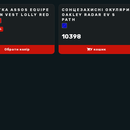
КА ASSOS EQUIPE
СОНЦЕЗАХИСНІ ОКУЛЯРИ
OAKLEY
IN VEST LOLLY RED
OAKLEY RADAR EV S
BEST SELLER
PATH
их велогонок і тривалих тренувань. Ідеально підходять для сп
%
10398
Обрати колір
У кошик