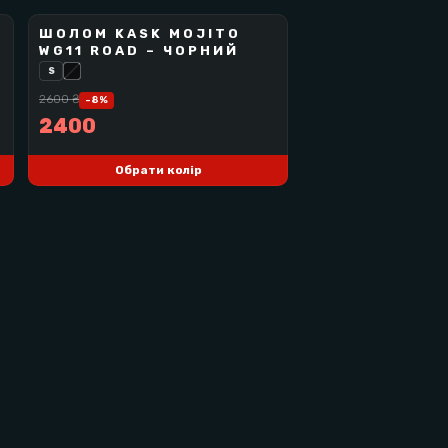
ШОЛОМ KASK MOJITO
KASK
WG11 ROAD – ЧОРНИЙ
BEST SELLER
ортсменів, які цінують легкість,
S
2600
₴
-
8
%
2400
Обрати колір