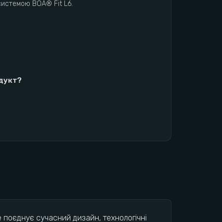
системою BOA® Fit L6.
одукт?
 поєднує сучасний дизайн, технологічні