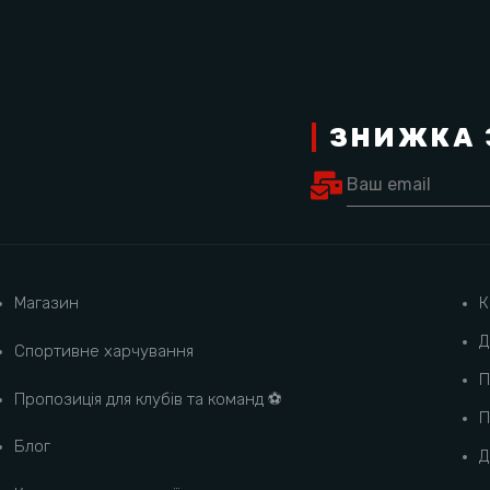
|
ЗНИЖКА 
Магазин
К
Д
Спортивне харчування
П
Пропозиція для клубів та команд ⚽️
П
Блог
Д