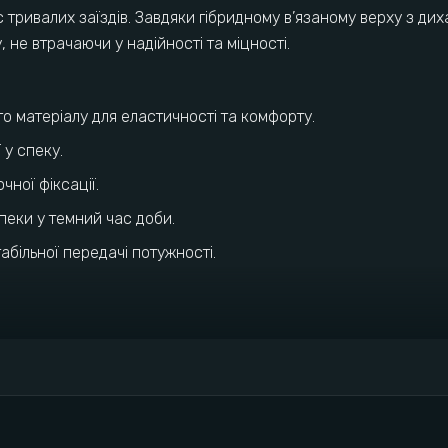
 тривалих заїздів. Завдяки гібридному в’язаному верху з д
 не втрачаючи у надійності та міцності.
го матеріалу для еластичності та комфорту.
 у спеку.
чної фіксації.
пеки у темний час доби.
більної передачі потужності.
аюча сітка.