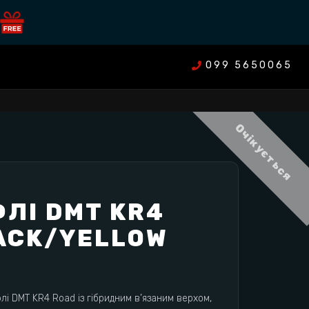
099 5650065
Очікується
ЛІ DMT KR4
ACK/YELLOW
лі DMT KR4 Road із гібридним в’язаним верхом,