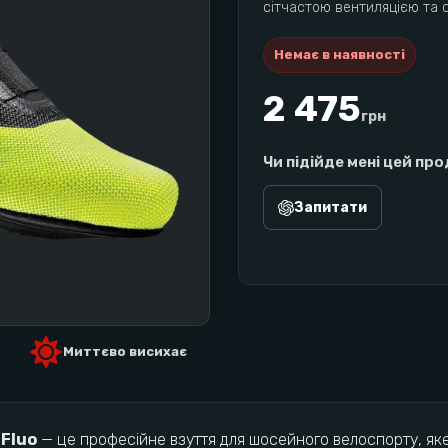
сітчастою вентиляцією та 
Немає в наявності
2 475
грн
Чи підійде мені цей пр
Запитати
Миттєво висихає
 Fluo
— це професійне взуття для шосейного велоспорту, яке