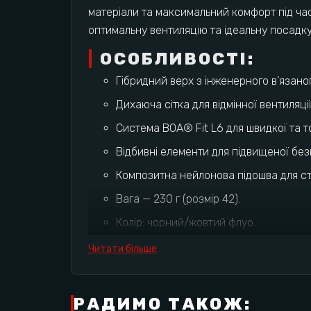
матеріали та максимальний комфорт під час
оптимальну вентиляцію та ідеальну посадку,
ОСОБЛИВОСТІ:
Гібридний верх з інженерного в’язано
Дихаюча сітка для відмінної вентиляції
Система BOA® Fit L6 для швидкої та то
Відбивні елементи для підвищеної без
Композитна нейлонова підошва для ста
Вага — 230 г (розмір 42).
Колір: чорний/жовтий флуо.
МАТЕРІАЛИ:
Читати більше
Верх: гібридний Engineered Knit + дих
Підошва: композитний нейлон.
РАДИМО ТАКОЖ: