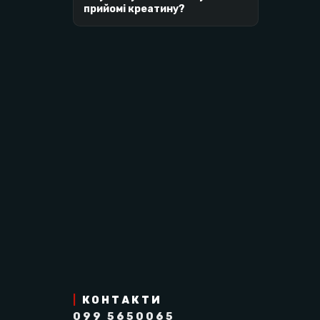
L-глютамін: 2031 мг
прийомі креатину?
Вітамін C: 15 мг (18,75% від рекомендо
Не є заміною повноцінного харчування. Не 
Кожна партія товару Science in Sport прох
всесвітнього антидопінгового агентства WA
Science in Sport не використовує ніякі заб
Нашому бренду довіряють професійні та олім
Купити амінокислоти можна у нас на сайті, я
відновлюйтесь якісно.
|
КОНТАКТИ
099 5650065