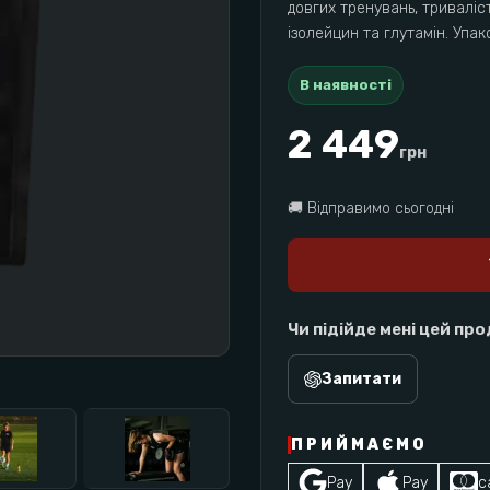
довгих тренувань, триваліс
ізолейцин та глутамін. Упак
В наявності
2 449
грн
🚚
Відправимо сьогодні
Чи підійде мені цей пр
Запитати
ПРИЙМАЄМО
Pay
Pay
c