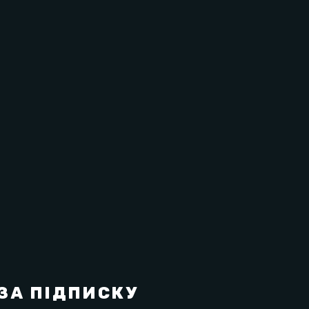
ми.
rmed Sport відповідно до вимог
оїди.
ації тканин. Тренуйтеся правильно,
ЗА ПІДПИСКУ