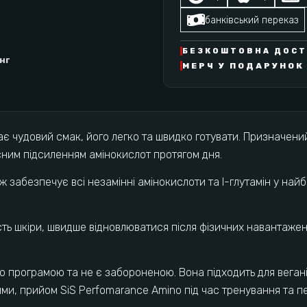
банківський переказ
БЕЗКОШТОВНА ДОСТА
інг
МЕРЧ У ПОДАРУНОК 
є чудовий смак, його легко та швидко готувати. Призначений
ним підсиленням амінокислот протягом дня.
ж забезпечує всі незамінні амінокислоти та l-глутамін у найб
ь шкіри, швидше відновлюватися після фізичних навантажень 
програмою та не є забороненою. Вона підходить для веганів
ними, прийом SiS Perfomarance Amino під час тренування та 