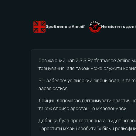
Зроблено в Англії
Не містить доп
Освіжаючий напій SiS Performance Amino ма
тренування, але також може служити корис
Він забезпечує високий рівень bcaa, а тако
засвоюється.
Лейцин допомагає підтримувати еластичніст
також сприяє зростанню м'язової маси.
Добавка була протестована антидопінговою 
наростити м'язи і зробити їх більш рельєф