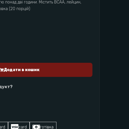
тю понад дві години. Містить BCAA, лейцин,
овка (20 порцій)
Додати в кошик
одукт?
ard
card
готівка