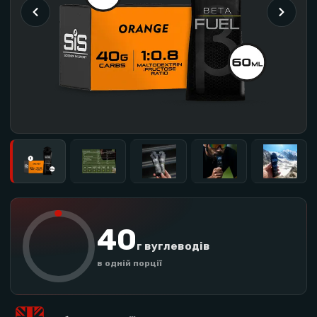
40
г вуглеводів
в одній порції