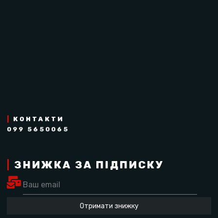
натрій - 0,03 г;
мальтодекстрин - 30%, фруктоза - 23%;
вода, натуральні ароматизатори і
консерванти.
ЯК ВЖИВАТИ БЕТА-
ГЕЛЬ
Є кілька правил щодо вживання цієї розробки, яких
рекомендовано дотримуватися.
|
КОНТАКТИ
099 5650065
Гель вуглеводний енергетичний необхідно
використовувати щогодини по 1-3 штуки
залежно від тяжкості фізичного навантаження.
|
ЗНИЖКА ЗА ПІДПИСКУ
Вживання 80-120 г вуглеводів на 60 хвилин є
нормою підтримки енергії.
Комбінуйте різні продукти лінійки Beta Fuel
Отримати знижку
для якіснішої роботи:
спортивні батончики
і