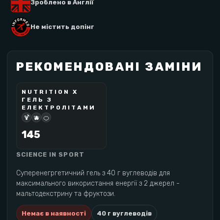
Зроблено в Англії
Не містить допінг
РЕКОМЕНДОВАНІ ЗАМІНИ
NUTRITION X
NUTRITIONX
ГЕЛЬ З
ОЧІКУЄТЬСЯ
ЕЛЕКТРОЛІТАМИ
🍹
🫐
🍊
145
SCIENCE IN SPORT
Суперенегргетичний гель з 40 г вуглеводів для
максимального використання енергії з 2 джерел -
мальтодекстрину та фруктози.
Немає в наявності
40
г вуглеводів