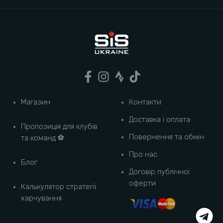
порошок
.
Беріть з собою на інтенсивні тренування та
змагання.
Завдяки зручній та компактній упаковці енергетичні
гелі для велосипедистів поміщаються у кишені
джерсі, бігуни можуть покласти їх у поясні сумки.
Магазин
Контакти
Доставка і оплата
Пропозиція для клубів
Повернення та обмін
та команд ⚽️
Про нас
Блог
Договір публічної
оферти
Калькулятор стратегії
харчування