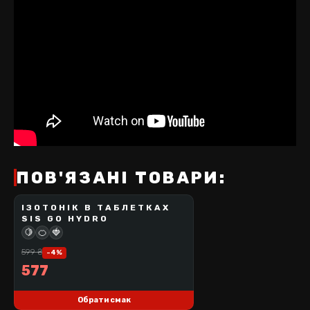
ПОВ'ЯЗАНІ ТОВАРИ:
ІЗОТOНІК В ТАБЛЕТКАХ
SCIENCE IN SPORT
SIS GO HYDRO
BEST SELLER
🍋
🍊
🍓
599
₴
-
4
%
577
Обрати смак