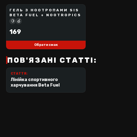
ГЕЛЬ З НООТРОПАМИ SIS
SCIENCE IN SPORT
BETA FUEL + NOOTROPICS
🍋
🍏
169
Обрати смак
ПОВ'ЯЗАНІ СТАТТІ:
СТАТТЯ:
Лінійка спортивного
харчування Beta Fuel