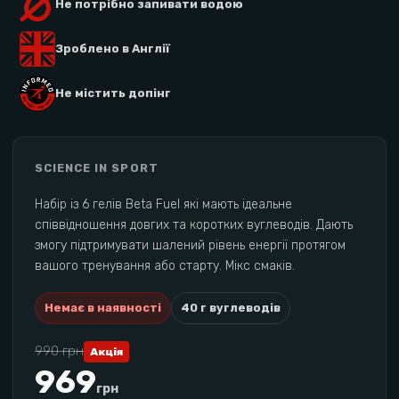
Не потрібно запивати водою
Зроблено в Англії
Не містить допінг
SCIENCE IN SPORT
Набір із 6 гелів Beta Fuel які мають ідеальне
співвідношення довгих та коротких вуглеводів. Дають
змогу підтримувати шалений рівень енергії протягом
вашого тренування або старту. Мікс смаків.
Немає в наявності
40
г вуглеводів
990
грн
Акція
969
грн