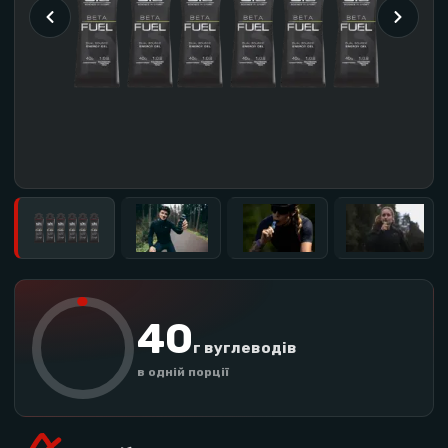
40
г вуглеводів
в одній порції